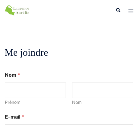
Aller
Recherche
Ouvr
au
le
contenu
men
Me joindre
Nom
*
Prénom
Nom
E-mail
*